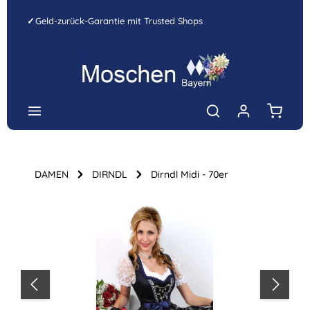
Zum Hauptinhalt springen
✓
Geld-zurück-Garantie mit Trusted Shops
Warenk
DAMEN
DIRNDL
Dirndl Midi - 70er
Bildergalerie überspringen