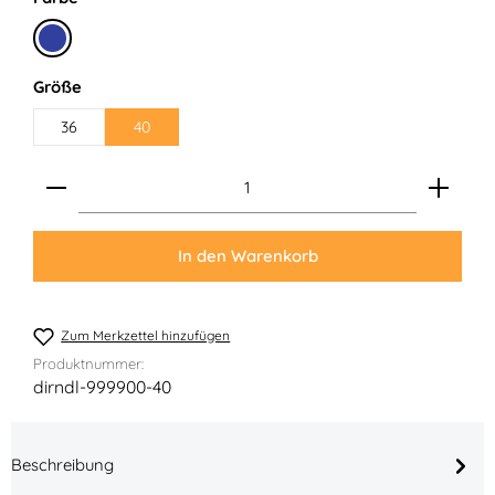
Marine
auswählen
Größe
36
40
Produkt Anzahl: Gib den gewünschten Wert ein ode
In den Warenkorb
Zum Merkzettel hinzufügen
Produktnummer:
dirndl-999900-40
Beschreibung