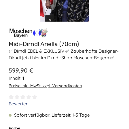
Midi-Dirndl Ariella (70cm)
✅ Dirndl EDEL & EXKLUSIV ✅ Zauberhafte Designer-
Dirndl jetzt hier im Dirndl-Shop Moschen-Bayern ✅
Regulärer Preis:
599,90 €
Inhalt:
1
Preise inkl. MwSt. zzgl. Versandkosten
Durchschnittliche Bewertung von 0 von 5 Sternen
Bewerten
Sofort verfügbar, Lieferzeit: 1-3 Tage
auswählen
Farbe