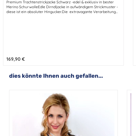
Premium Trachtenstrickjacke Schwarz -edel & exklusiv in bester
Merino SchurwolleEdle Dirndljacke in aufwändigem Strickmuster -
diese ist ein absoluter Hingucker.Die extravagante Verarbeitung
verleiht dieser schönen Strickjacke eine noble Eleganz.Diese
hübsche Jacke ist kuschelig weich und warm in stabiler Woll-
Qualität.Die softe Merino Schurwolle macht sie zum
unentbehrlichen Edel-Klassiker.Hochwertige Schurwolle ist ganz
einfach das Beste!Diese feminine Trachtenjacke ist ein
unverzichtbares Edel-Basic und eine charmante Begleiterin zum
Dirndl.
Regulärer Preis:
169,90 €
Produktgalerie überspringen
dies könnte Ihnen auch gefallen...