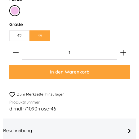
Rosa
auswählen
Größe
42
46
Produkt Anzahl: Gib den gewünschten Wert ein ode
In den Warenkorb
Zum Merkzettel hinzufügen
Produktnummer:
dirndl-71090-rose-46
Beschreibung