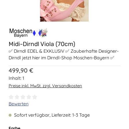
Midi-Dirndl Viola (70cm)
✅ Dirndl EDEL & EXKLUSIV ✅ Zauberhafte Designer-
Dirndl jetzt hier im Dirndl-Shop Moschen-Bayern ✅
Regulärer Preis:
499,90 €
Inhalt:
1
Preise inkl. MwSt. zzgl. Versandkosten
Durchschnittliche Bewertung von 0 von 5 Sternen
Bewerten
Sofort verfügbar, Lieferzeit: 1-3 Tage
auswählen
Farbe