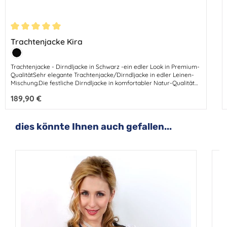
Durchschnittliche Bewertung von 5 von 5 Sternen
Trachtenjacke Kira
Farbe:
Schwarz
Trachtenjacke - Dirndljacke in Schwarz -ein edler Look in Premium-
QualitätSehr elegante Trachtenjacke/Dirndljacke in edler Leinen-
Mischung.Die festliche Dirndljacke in komfortabler Natur-Qualität
bezaubert mit einem Hauch von Eleganz.Harmonie und Stil – mit
Regulärer Preis:
189,90 €
hochwertigen Materialien und Liebe zum Detail.Diese hübsche
Jacke passt prima zu jedem Dirndl - oder kombiniert zum sportiven
Outfit ist sie ein eleganter Hingucker.
Produktgalerie überspringen
dies könnte Ihnen auch gefallen...