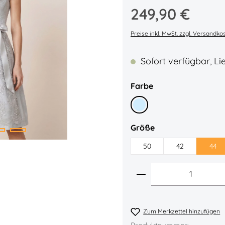
Regulärer Preis:
249,90 €
Durchschnittliche Bew
Preise inkl. MwSt. zzgl. Versandko
Sofort verfügbar, Lie
auswählen
Farbe
Eisblau
auswählen
Größe
50
42
44
Produkt Anzahl: 
Zum Merkzettel hinzufügen