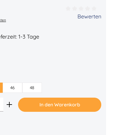
ertung von 0 von 5 Sternen
Bewerten
sten
ferzeit: 1-3 Tage
46
48
Gib den gewünschten Wert ein oder benu
In den Warenkorb