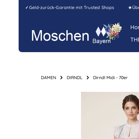
Zum Hauptinhalt springen
Zur Hauptnavigation springen
Geld-zurück-Garantie mit Trusted Shops
Üb
✓
★
Ho
TH
DAMEN
DIRNDL
Dirndl Midi - 70er
Bildergalerie überspringen