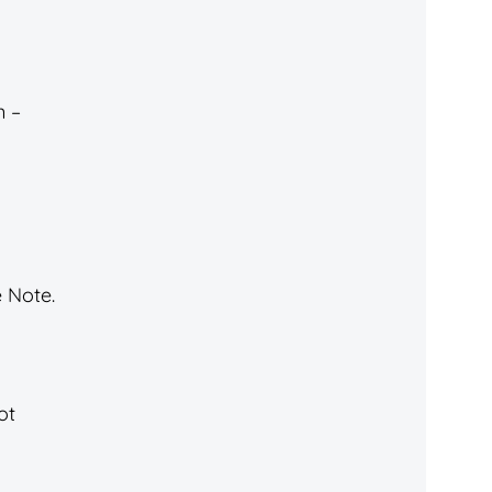
n –
e Note.
ot