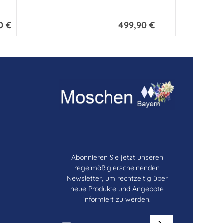
0 €
499,90 €
 Preis:
Regulärer Preis:
Abonnieren Sie jetzt unseren
regelmäßig erscheinenden
Newsletter, um rechtzeitig über
neue Produkte und Angebote
informiert zu werden.
E-Mail-Adresse*