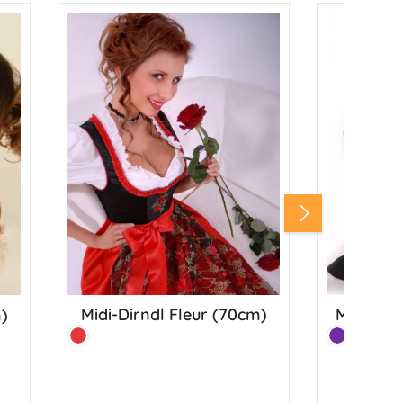
Midi-Dirndl Fleur (70cm)
Midi-Dir
)
Farbe:
Farbe:
Rot
Lila