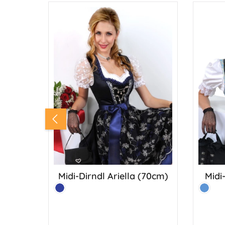
funkelnden Swarovski-Kristall und einer
man bestim
kleinen Perle. Länge 33 cm + 4 cm
Farbton zum 
Verlängerung - Perlengröße 4 mmPerlen +
Verarbeitun
Schmucksteine Swarovski-KristallFarbe:
75 cm - Breite 75 cm (ohne Fransen)100%
SilberMetall: 100% Messing (echt versilbert)
Seide (edle 
Farben lief
Midi-Dirndl Ariella (70cm)
Midi
Farbe:
Farbe:
Marine
Bayris