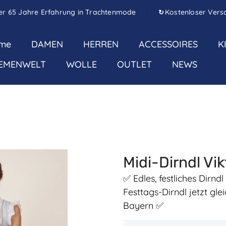
er 65 Jahre Erfahrung in Trachtenmode
Kostenloser Vers
↻
me
DAMEN
HERREN
ACCESSOIRES
K
EMENWELT
WOLLE
OUTLET
NEWS
Midi-Dirndl Vi
✅ Edles, festliches Dirnd
Festtags-Dirndl jetzt gl
Bayern ✅