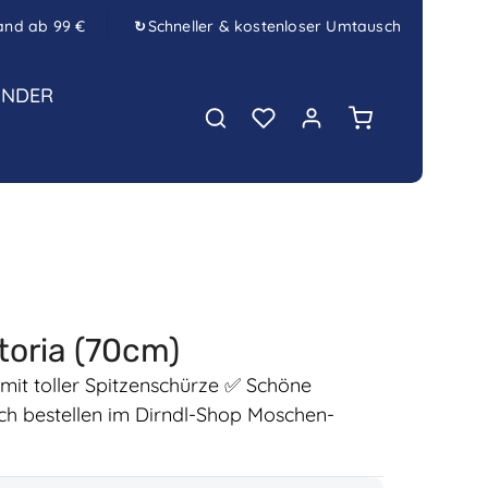
and ab 99 €
Schneller & kostenloser Umtausch
↻
INDER
Warenkorb enth
ktoria (70cm)
l mit toller Spitzenschürze ✅ Schöne
eich bestellen im Dirndl-Shop Moschen-