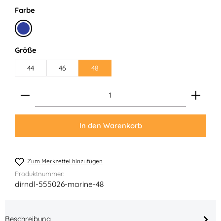
auswählen
Farbe
Marine
auswählen
Größe
44
46
48
Produkt Anzahl: Gib den gewünschten Wert ein ode
In den Warenkorb
Zum Merkzettel hinzufügen
Produktnummer:
dirndl-555026-marine-48
Beschreibung