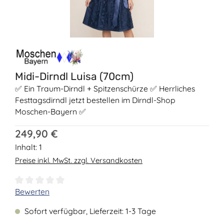
Midi-Dirndl Luisa (70cm)
✅ Ein Traum-Dirndl + Spitzenschürze ✅ Herrliches
Festtagsdirndl jetzt bestellen im Dirndl-Shop
Moschen-Bayern ✅
Regulärer Preis:
249,90 €
Inhalt:
1
Preise inkl. MwSt. zzgl. Versandkosten
Durchschnittliche Bewertung von 0 von 5 Sternen
Bewerten
Sofort verfügbar, Lieferzeit: 1-3 Tage