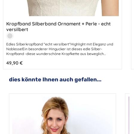
Kropfband Silberband Ornament + Perle - echt
versilbert
Farbe:
Silber
Edles Silberkropfband "echt versilbert"Highlight mit Eleganz und
Noblesse!Ein besonderer Hingucker ist dieses edle Silber-
Kropfband -diese wunderschöne Kropfkette aus beweglich
geflochtenen Silber-Komponenten - das garantiert einen
Regulärer Preis:
49,90 €
zauberhaften Effekt an jedem Dirndl-Decolleté. Verziert ist das
Kropfband mit einem filigranen Trachtenschmuck-Ornamentsowie
einem funkelnden Swarovski-Kristall und einer kleinen Perle. Länge
33 cm + 4 cm Verlängerung - Perlengröße 4 mmPerlen +
Produktgalerie überspringen
dies könnte Ihnen auch gefallen...
Schmucksteine Swarovski-KristallFarbe: SilberMetall: 100% Messing
(echt versilbert)