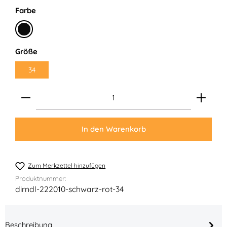
auswählen
Farbe
Schwarz
auswählen
Größe
34
Produkt Anzahl: Gib den gewünschten Wert ein ode
In den Warenkorb
Zum Merkzettel hinzufügen
Produktnummer:
dirndl-222010-schwarz-rot-34
Beschreibung