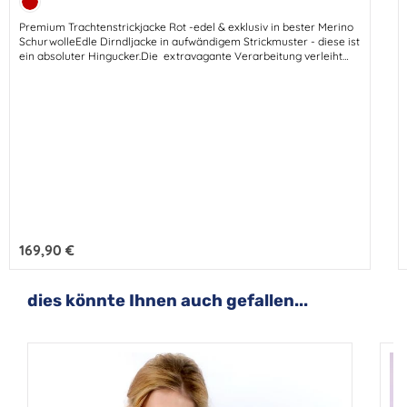
Kirschrot
Premium Trachtenstrickjacke Rot -edel & exklusiv in bester Merino
SchurwolleEdle Dirndljacke in aufwändigem Strickmuster - diese ist
ein absoluter Hingucker.Die extravagante Verarbeitung verleiht
dieser schönen Strickjacke eine noble Eleganz.Diese hübsche
Jacke ist kuschelig weich und warm in stabiler Woll-Qualität.Die
softe Merino Schurwolle macht sie zum unentbehrlichen Edel-
Klassiker.Hochwertige Schurwolle ist ganz einfach das Beste!Diese
feminine Trachtenjacke ist ein unverzichtbares Edel-Basic und eine
charmante Begleiterin zum Dirndl.
Regulärer Preis:
169,90 €
Produktgalerie überspringen
dies könnte Ihnen auch gefallen...