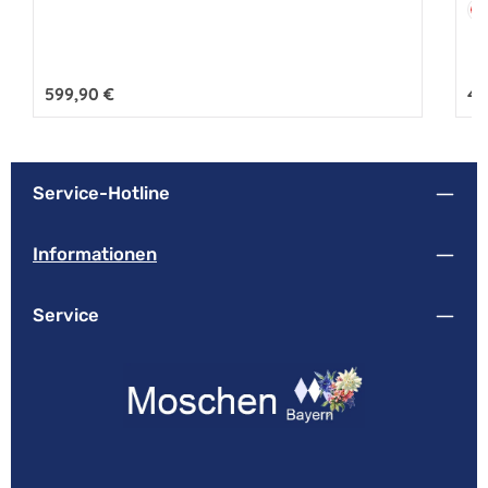
Fa
R
Regulärer Preis:
599,90 €
Reg
49
Service-Hotline
Informationen
Service