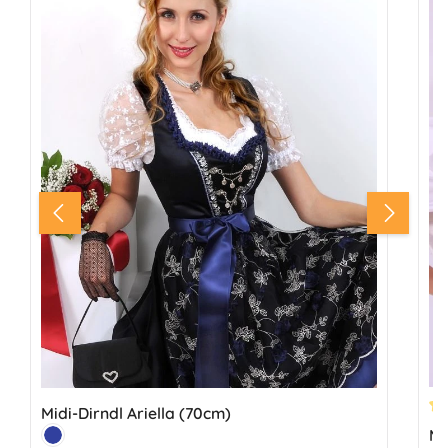
Midi-Dirndl Ariella (70cm)
Du
Farbe:
Mi
Marine