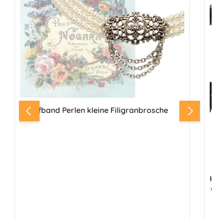
Kropfband Perlen kleine Filigranbrosche
Farbe:
Creme
Kr
Fa
S