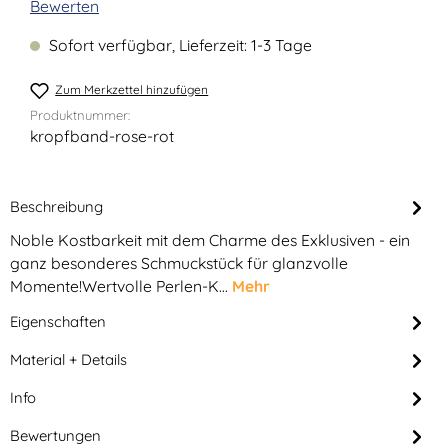
Durchschnittliche Bewertung von 0 von 5 Sternen
Bewerten
Sofort verfügbar, Lieferzeit: 1-3 Tage
Zum Merkzettel hinzufügen
Produktnummer:
kropfband-rose-rot
Beschreibung
Noble Kostbarkeit mit dem Charme des Exklusiven - ein
ganz besonderes Schmuckstück für glanzvolle
Momente!Wertvolle Perlen-K…
Mehr
Eigenschaften
Material + Details
Info
Bewertungen