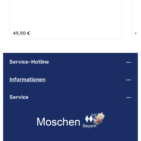
Regulärer Preis:
49,90 €
Reg
49
Service-Hotline
Informationen
Service