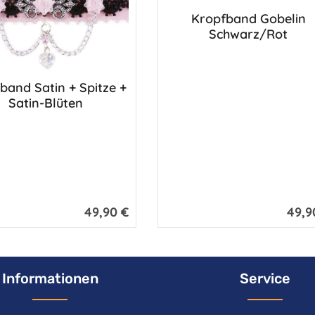
Kropfband Gobelin
Schwarz/Rot
band Satin + Spitze +
Satin-Blüten
49,90 €
49,9
Regulärer Preis:
Regulär
Informationen
Service