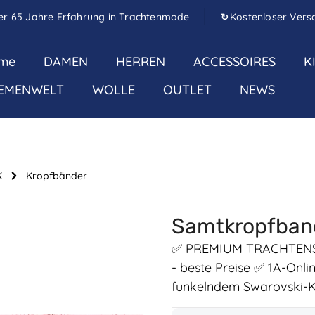
er 65 Jahre Erfahrung in Trachtenmode
Kostenloser Vers
↻
me
DAMEN
HERREN
ACCESSOIRES
K
EMENWELT
WOLLE
OUTLET
NEWS
K
Kropfbänder
Samtkropfband
✅ PREMIUM TRACHTENSC
- beste Preise ✅ 1A-Onl
funkelndem Swarovski-Kr