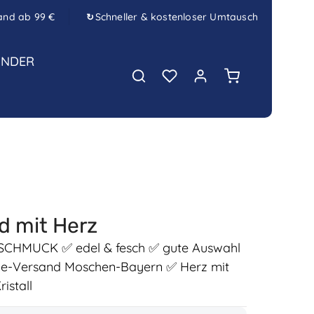
and ab 99 €
Schneller & kostenloser Umtausch
↻
INDER
Warenkorb enth
 mit Herz
HMUCK ✅ edel & fesch ✅ gute Auswahl
ine-Versand Moschen-Bayern ✅ Herz mit
istall