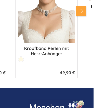
Kropfba
Fil
Kropfband Perlen mit
Herz-Anhänger
Farbe:
Creme
0 €
49,90 €
er Preis:
Regulärer Preis: