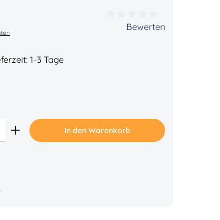
ertung von 0 von 5 Sternen
Bewerten
sten
ferzeit: 1-3 Tage
Gib den gewünschten Wert ein oder benu
In den Warenkorb
t