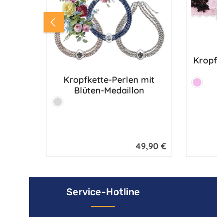
Kropf
Kropfkette-Perlen mit
Farbe:
Rosa
Blüten-Medaillon
Farbe:
Silber
49,90 €
Regulärer Preis:
Service-Hotline