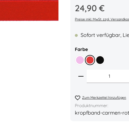
Regulärer Preis:
24,90 €
Durchschnittliche Bew
Preise inkl. MwSt. zzgl. Versandko
Sofort verfügbar, Lie
auswählen
Farbe
Rosa
Rot
Schwarz
Produkt Anzahl: 
Zum Merkzettel hinzufügen
Produktnummer:
kropfband-carmen-ro