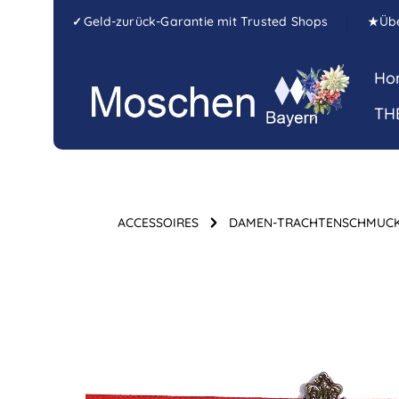
Zum Hauptinhalt springen
Zur Hauptnavigation springen
Geld-zurück-Garantie mit Trusted Shops
Üb
✓
★
Ho
TH
ACCESSOIRES
DAMEN-TRACHTENSCHMUC
Bildergalerie überspringen