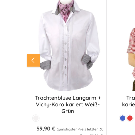
Trachtenbluse Langarm +
Tr
Pro
Vichy-Karo kariert Weiß-
karie
Grün
Farbe:
Farbe:
Weiß
Blau
Ro
59,90 €
Regulärer Preis:
(günstigster Preis letzten 30