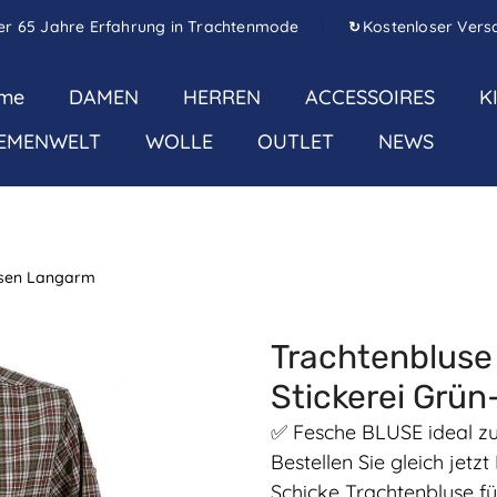
er 65 Jahre Erfahrung in Trachtenmode
Kostenloser Vers
↻
me
DAMEN
HERREN
ACCESSOIRES
K
EMENWELT
WOLLE
OUTLET
NEWS
usen Langarm
Trachtenbluse
Stickerei Grün
✅ Fesche BLUSE ideal zu
Bestellen Sie gleich jet
Schicke Trachtenbluse fü