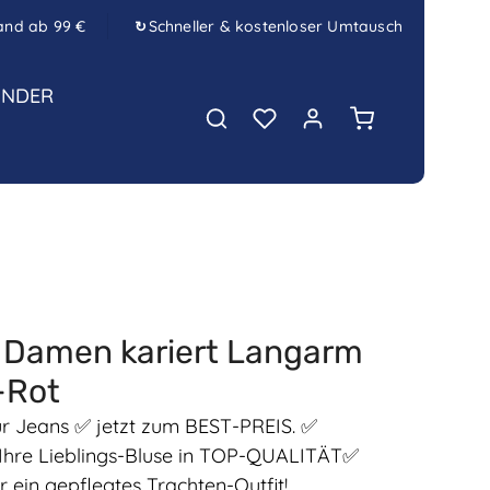
and ab 99 €
Schneller & kostenloser Umtausch
↻
INDER
Warenkorb enth
 Damen kariert Langarm
-Rot
r Jeans ✅ jetzt zum BEST-PREIS. ✅
zt Ihre Lieblings-Bluse in TOP-QUALITÄT✅
r ein gepflegtes Trachten-Outfit!