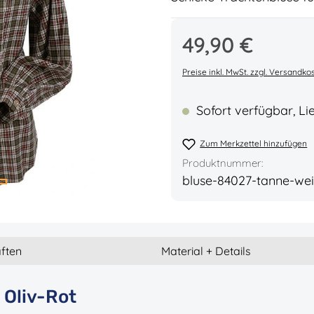
Regulärer Preis:
49,90 €
Durchschnittliche Bew
Preise inkl. MwSt. zzgl. Versandko
Sofort verfügbar, Lie
Zum Merkzettel hinzufügen
Produktnummer:
bluse-84027-tanne-we
ften
Material + Details
 Oliv-Rot