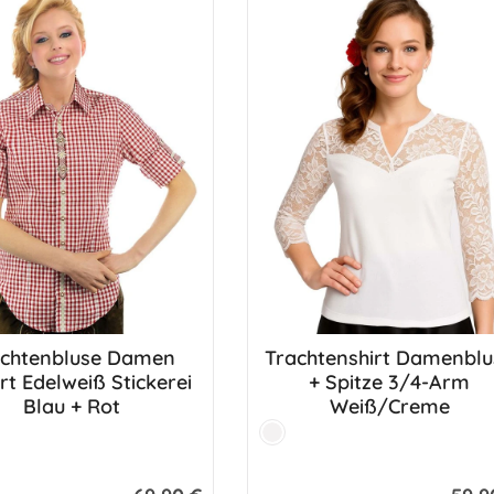
achtenbluse Damen
Trachtenshirt Damenblu
dukt Anzahl: Gib den gewünschten Wert e
Produkt Anzahl: G
rt Edelweiß Stickerei
+ Spitze 3/4-Arm
Blau + Rot
Weiß/Creme
Farbe:
t
Weiß
Regulärer Preis:
Regulär