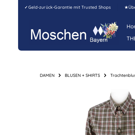
Zum Hauptinhalt springen
Zur Hauptnavigation springen
Geld-zurück-Garantie mit Trusted Shops
Üb
✓
★
Ho
TH
DAMEN
BLUSEN + SHIRTS
Trachtenbl
Bildergalerie überspringen