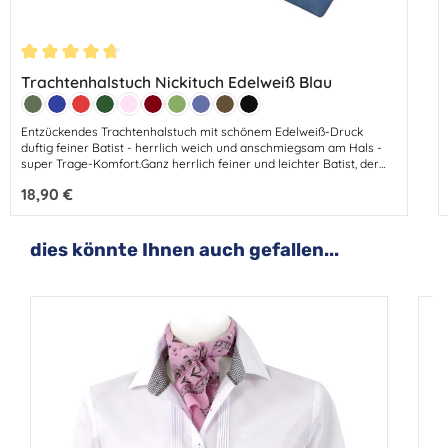
Durchschnittliche Bewertung von 4.64 von 5 Sternen
Trachtenhalstuch Nickituch Edelweiß Blau
Farbe:
Lodengrün
Marine
Rot
Tanne
Hellrosa
Bordeaux
Apfel
Mittelblau
Dunkelbraun
Schwarz
Entzückendes Trachtenhalstuch mit schönem Edelweiß-Druck
duftig feiner Batist - herrlich weich und anschmiegsam am Hals -
super Trage-Komfort.Ganz herrlich feiner und leichter Batist, der
sich ganz wunderbar trägt. Abmessungen: 53 cm - Breite 53
Regulärer Preis:
18,90 €
cmMaterial: 100% BaumwolleFarben: Apfelgrün - Jeansblau -
Bordeauxe-Weinrot -Dunkelbraun - Schwarz - Kirschrot - Hellrosa
-
Produktgalerie überspringen
dies könnte Ihnen auch gefallen...