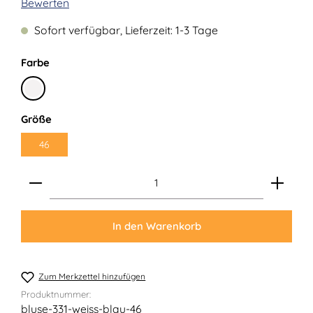
Durchschnittliche Bewertung von 0 von 5 Sternen
Bewerten
Sofort verfügbar, Lieferzeit: 1-3 Tage
auswählen
Farbe
Weiß
auswählen
Größe
46
Produkt Anzahl: Gib den gewünschten Wert ein ode
In den Warenkorb
Zum Merkzettel hinzufügen
Produktnummer:
bluse-331-weiss-blau-46