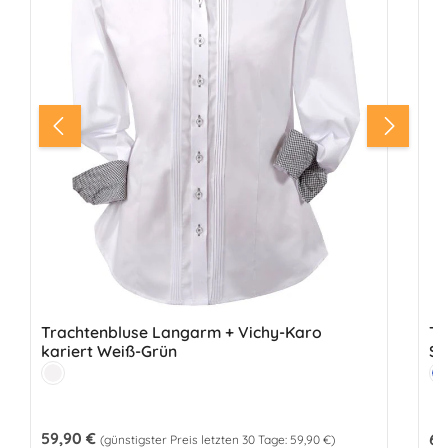
Trachtenbluse Langarm + Vichy-Karo
Tr
kariert Weiß-Grün
St
Farbe:
Fa
Weiß
B
Regulärer Preis:
59,90 €
Reg
69
(günstigster Preis letzten 30 Tage: 59,90 €)