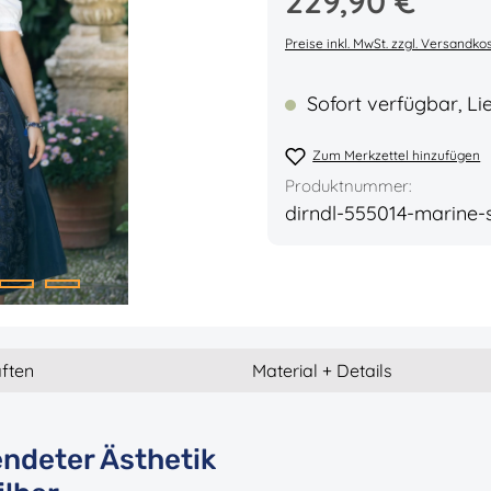
229,90 €
Durchschnittliche Bew
Preise inkl. MwSt. zzgl. Versandko
Sofort verfügbar, Lie
Zum Merkzettel hinzufügen
Produktnummer:
dirndl-555014-marine-s
ften
Material + Details
endeter Ästhetik