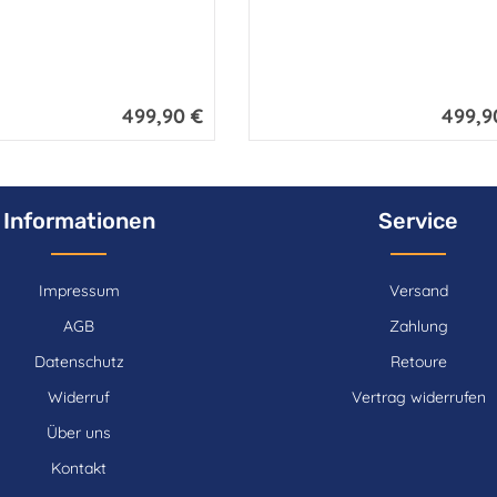
499,90 €
499,9
Regulärer Preis:
Regulärer
Informationen
Service
Impressum
Versand
AGB
Zahlung
Datenschutz
Retoure
Widerruf
Vertrag widerrufen
Über uns
Kontakt