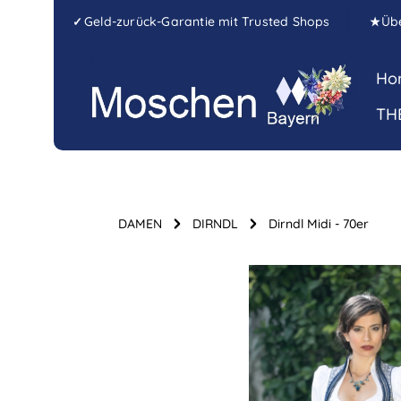
Zum Hauptinhalt springen
Zur Hauptnavigation springen
Geld-zurück-Garantie mit Trusted Shops
Üb
✓
★
Ho
TH
DAMEN
DIRNDL
Dirndl Midi - 70er
Bildergalerie überspringen