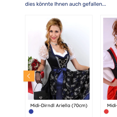
aktuell - der pure Stil passt zu jedem Outfit.
Bluse und ma
dies könnte Ihnen auch gefallen...
Produktgalerie überspringen
Kleiner Preis – große Wirkung!
einem echte
Midi
Midi-Dirndl Ariella (70cm)
Farbe:
Farbe:
Rot
Marine