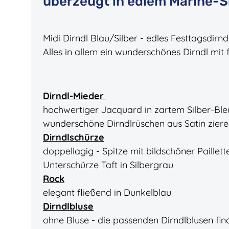
überzeugt in edlem Marine-S
Midi Dirndl Blau/Silber - edles Festtagsdirndl
Alles in allem ein wunderschönes Dirndl mit 
Dirndl-Mieder
hochwertiger Jacquard in zartem Silber-Bl
wunderschöne Dirndlrüschen aus Satin zier
Dirndlschürze
doppellagig - Spitze mit bildschöner Paillett
Unterschürze Taft in Silbergrau
Rock
elegant fließend in Dunkelblau
Dirndlbluse
ohne Bluse - die passenden Dirndlblusen fin