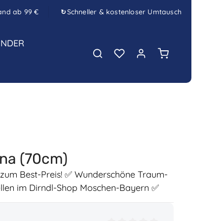
and ab 99 €
Schneller & kostenloser Umtausch
↻
INDER
Warenkorb enth
ena (70cm)
dl zum Best-Preis! ✅ Wunderschöne Traum-
tellen im Dirndl-Shop Moschen-Bayern ✅