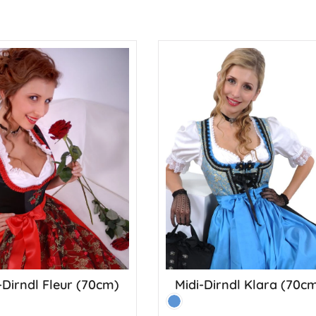
chen Sie Ihr Dirndl-Outfit zu
jedem Dirndl-Decolleté. Verziert ist d
n Hingucker!
Kropfband mit einem filigranen
Trachtenschmuck-Ornamentsowie ei
funkelnden Swarovski-Kristall und ein
kleinen Perle. Länge 33 cm + 4 cm
Verlängerung - Perlengröße 4 mmPerl
Schmucksteine Swarovski-KristallFarb
SilberMetall: 100% Messing (echt versil
-Dirndl Fleur (70cm)
Midi-Dirndl Klara (70c
Farbe:
Bayrischblau