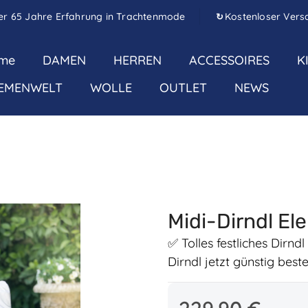
er 65 Jahre Erfahrung in Trachtenmode
Kostenloser Vers
↻
me
DAMEN
HERREN
ACCESSOIRES
K
EMENWELT
WOLLE
OUTLET
NEWS
Midi-Dirndl El
✅ Tolles festliches Dirn
Dirndl jetzt günstig bes
Regulärer Preis: