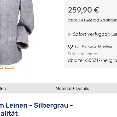
Regulärer Preis:
259,90 €
Durchschnittliche Bew
Preise inkl. MwSt. zzgl. Versandko
Sofort verfügbar, Lie
Zum Merkzettel hinzufügen
Produktnummer:
dblazer-555317-hellgr
ten
Material + Details
m Leinen - Silbergrau -
alität