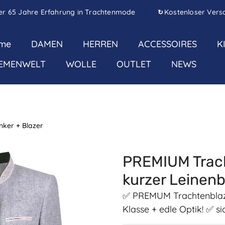
er 65 Jahre Erfahrung in Trachtenmode
Kostenloser Vers
↻
me
DAMEN
HERREN
ACCESSOIRES
K
EMENWELT
WOLLE
OUTLET
NEWS
nker + Blazer
PREMIUM Trac
kurzer Leinenb
✅ PREMUM Trachtenblazer
Klasse + edle Optik! ✅ s