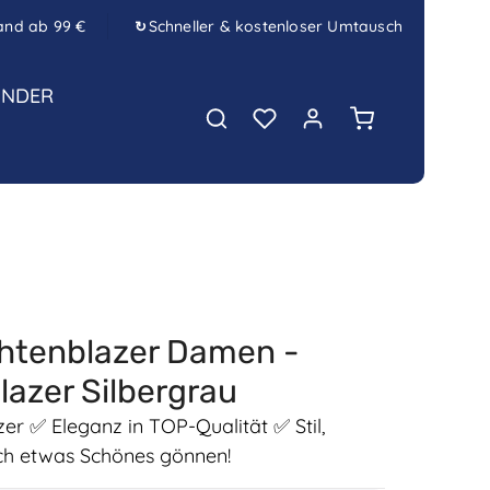
and ab 99 €
Schneller & kostenloser Umtausch
↻
INDER
Warenkorb enth
htenblazer Damen -
lazer Silbergrau
 ✅ Eleganz in TOP-Qualität ✅ Stil,
ich etwas Schönes gönnen!