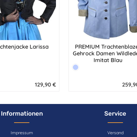
chtenjacke Larissa
PREMIUM Trachtenblaz
Produkt Anzahl: G
Gehrock Damen Wildled
z
Imitat Blau
Farbe:
Hellblau
129,90 €
259,9
Regulärer Preis:
Reguläre
Informationen
Service
Impressum
Versand