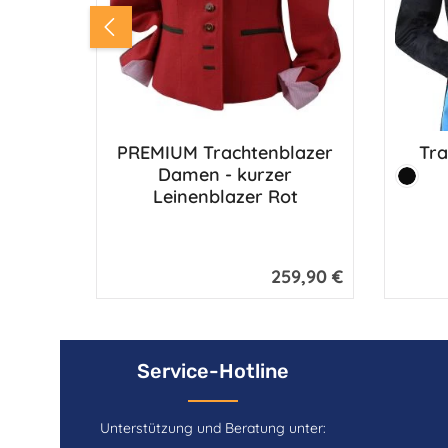
PREMIUM Trachtenblazer
Tra
Damen - kurzer
Farbe:
Schwar
Leinenblazer Rot
259,90 €
Regulärer Preis:
Service-Hotline
Unterstützung und Beratung unter: