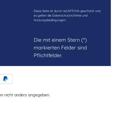
Diese Seite ist durch reCAPTCHA geschützt und
es gelten die
Datenschutzrichtlinie
und
Nutzungsbedingungen
.
Die mit einem Stern (*)
markierten Felder sind
Pflichtfelder.
 nicht anders angegeben.