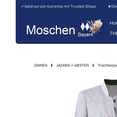
Zum Hauptinhalt springen
Zur Hauptnavigation springen
Geld-zurück-Garantie mit Trusted Shops
Üb
✓
★
Ho
TH
DAMEN
JACKEN + WESTEN
Trachtenja
Bildergalerie überspringen