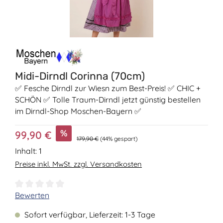
Midi-Dirndl Corinna (70cm)
✅ Fesche Dirndl zur Wiesn zum Best-Preis! ✅ CHIC +
SCHÖN ✅ Tolle Traum-Dirndl jetzt günstig bestellen
im Dirndl-Shop Moschen-Bayern ✅
Verkaufspreis:
%
99,90 €
Regulärer Preis:
179,90 €
(44% gespart)
Inhalt:
1
Preise inkl. MwSt. zzgl. Versandkosten
Durchschnittliche Bewertung von 0 von 5 Sternen
Bewerten
Sofort verfügbar, Lieferzeit: 1-3 Tage