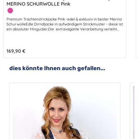
MERINO SCHURWOLLE Pink
Farbe:
Pink
Premium Trachtenstrickjacke Pink -edel & exklusiv in bester Merino
SchurwolleEdle Dirndljacke in aufwändigem Strickmuster - diese ist
ein absoluter Hingucker.Die extravagante Verarbeitung verleiht
dieser schönen Strickjacke eine noble Eleganz.Diese hübsche
Jacke ist kuschelig weich und warm in stabiler Woll-Qualität.Die
softe Merino Schurwolle macht sie zum unentbehrlichen Edel-
Klassiker.Hochwertige Schurwolle ist ganz einfach das Beste!Diese
Regulärer Preis:
169,90 €
feminine Trachtenjacke ist ein unverzichtbares Edel-Basic und eine
charmante Begleiterin zum Dirndl.
Produktgalerie überspringen
dies könnte Ihnen auch gefallen...