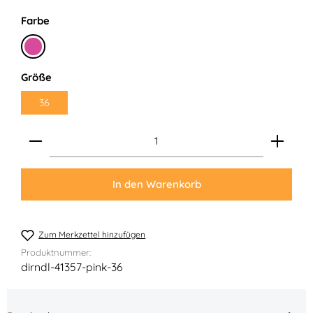
auswählen
Farbe
Pink
auswählen
Größe
36
Produkt Anzahl: Gib den gewünschten Wert ein ode
In den Warenkorb
Zum Merkzettel hinzufügen
Produktnummer:
dirndl-41357-pink-36