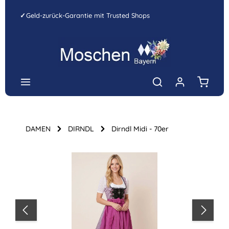
Zum Hauptinhalt springen
✓
Geld-zurück-Garantie mit Trusted Shops
Warenk
DAMEN
DIRNDL
Dirndl Midi - 70er
Bildergalerie überspringen