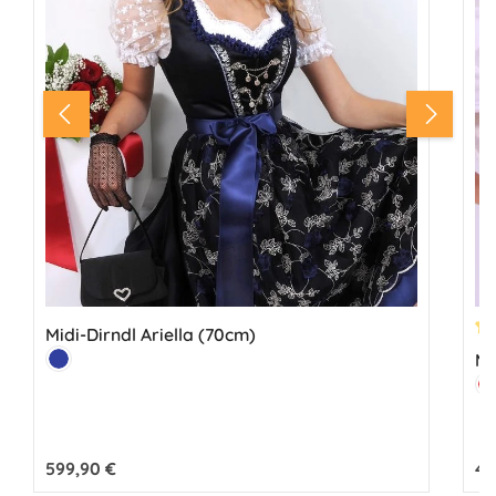
Midi-Dirndl Ariella (70cm)
Du
Farbe:
Mi
Marine
Fa
R
Regulärer Preis:
599,90 €
Reg
49